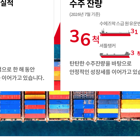
 실적
수주 잔량
(2026년 7월 기준)
수에즈막스급 원유운
3
6
3
1
척
3
0
셔틀탱커
3
3
5
2
탄탄한 수주잔량을 바탕으로
으로 한 해 동안
안정적인 성장세를 이어가고 있
 이어가고 있습니다.