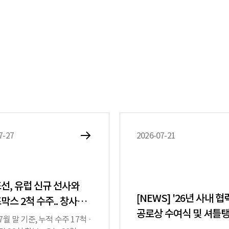
7-27
2026-07-21
선, 유럽 신규 선사와
[NEWS] '26년 사내 
막스 2척 수주.. 창사
공로상 수여식 및 셔틀
연간 수주 규모로 최고