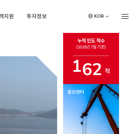
객지원
투자정보
KOR
누적 인도 척수
(2026년 7월 기준)
1
6
2
척
1
6
1
홍보센터