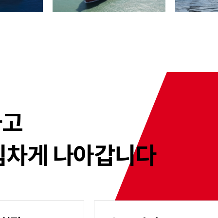
하고
힘차게
나아갑니다