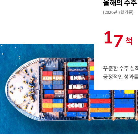
올해의 수주
(2026년 7월 기준)
1
7
척
1
6
꾸준한 수주 실적
긍정적인 성과를