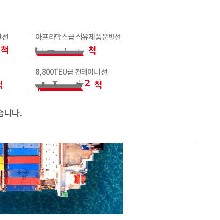
반선
아프라막스급 석유제품운반선
척
척
8,800TEU급 컨테이너선
2
척
척
1
습니다.