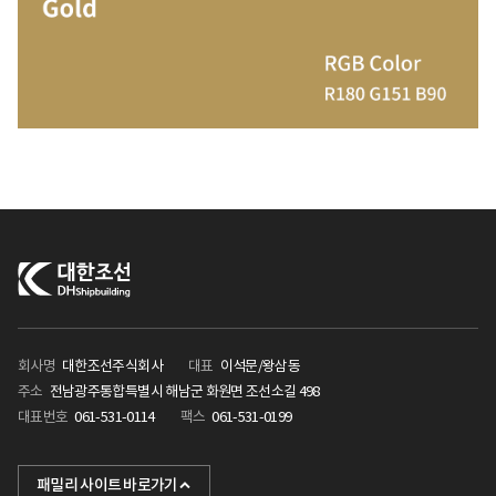
회사명
대한조선주식회사
대표
이석문/왕삼동
주소
전남광주통합특별시 해남군 화원면 조선소길 498
대표번호
061-531-0114
팩스
061-531-0199
KHI
패밀리 사이트 바로가기