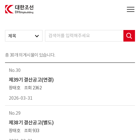
대한조선주식회사
제목
총
30
개의 게시물이 있습니다.
30
제39기 결산공고(연결)
장태호
2362
2026-03-31
29
제38기 결산공고(별도)
장태호
933