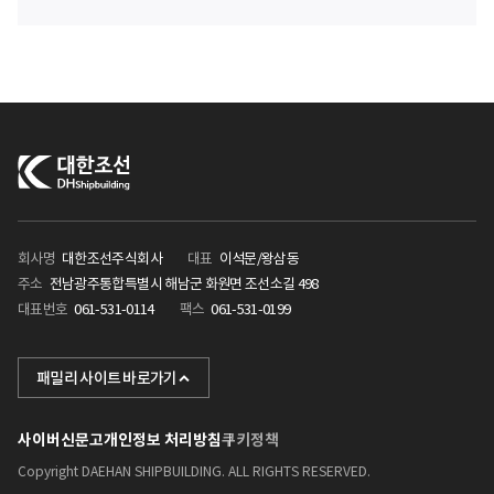
회사명
대한조선주식회사
대표
이석문/왕삼동
주소
전남광주통합특별시 해남군 화원면 조선소길 498
대표번호
061-531-0114
팩스
061-531-0199
KHI
패밀리 사이트 바로가기
포스텍
사이버신문고
개인정보 처리방침
쿠키정책
케이조선
Copyright DAEHAN SHIPBUILDING. ALL RIGHTS RESERVED.