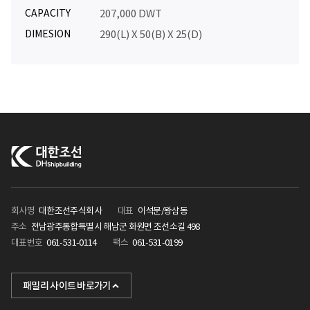
CAPACITY
207,000 DWT
DIMESION
290(L) X 50(B) X 25(D)
회사명
대한조선주식회사
대표
이석문/왕삼동
주소
전남광주통합특별시 해남군 화원면 조선소길 498
대표번호
061-531-0114
팩스
061-531-0199
KHI
패밀리 사이트 바로가기
포스텍