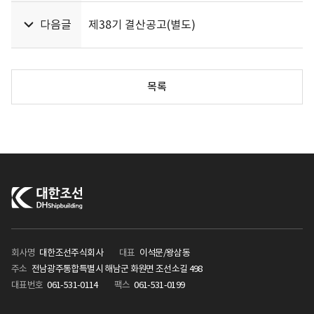
다음글
제38기 결산공고(별도)
목록
회사명
대한조선주식회사
대표
이석문/왕삼동
주소
전남광주통합특별시 해남군 화원면 조선소길 498
대표번호
061-531-0114
팩스
061-531-0199