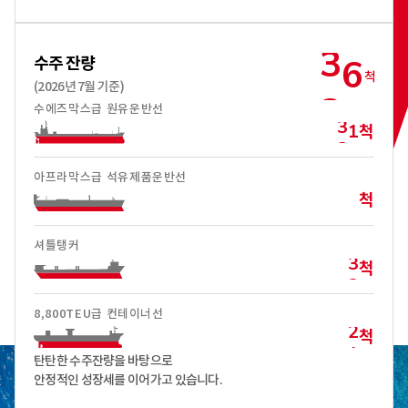
3
6
수주 잔량
척
(2026년 7월 기준)
3
5
수에즈막스급 원유운반선
3
1
척
3
0
아프라막스급 석유제품운반선
척
셔틀탱커
3
척
2
8,800TEU급 컨테이너선
2
척
1
탄탄한 수주잔량을 바탕으로
안정적인 성장세를 이어가고 있습니다.