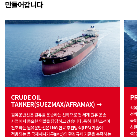
만들어갑니다
CRUDE OIL
P
TANKER(SUEZMAX/AFRAMAX)
석유
선박
원유운반선은 원유를 운송하는 선박으로 전 세계 원유 운송
국제
사업에서 중요한 역할을 담당하고 있습니다. 특히 대한조선이
친환
건조하는 원유운반선은 LNG 연료 추진방식(LFS) 기술이
석유
적용되는 등 국제해사기구(IMO)의 환경규제 기준을 충족하는