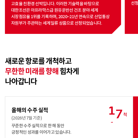
선정
고효율 친환경 선박입니다. 이러한 기술력을 바탕으로
대한조선은 아프라막스급 원유운반선 건조 분야 세계
시장점유율 1위를 기록하며, 2020~21년 연속으로 산업통상
자원부가 주관하는 세계일류 상품으로 선정되었습니다.
새로운 항로를 개척하고
무한한 미래를 향해
힘차게
나아갑니다
1
7
올해의 수주 실적
척
(2026년 7월 기준)
1
6
꾸준한 수주 실적으로 한 해 동안
긍정적인 성과를 이어가고 있습니다.