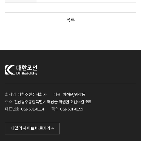
목록
회사명
대한조선주식회사
대표
이석문/왕삼동
주소
전남광주통합특별시 해남군 화원면 조선소길 498
대표번호
061-531-0114
팩스
061-531-0199
KHI
패밀리 사이트 바로가기
포스텍