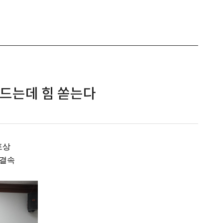
만드는데 힘 쏟는다
포상
 결속