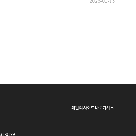
2026-01-15
패밀리 사이트 바로가기
KHI
포스텍
케이조선
31-0199