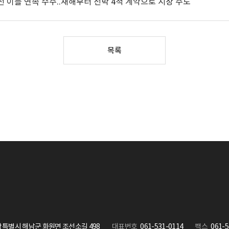
 이틀 연속 수주..새해부터 선박 4척 계약으로 시장 주도
목록
특별시 해남군 화원면 조선소길 498
대표번호
061-531-0114
팩스
061-5