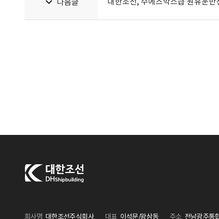
대한조선, 수에즈막스급 원유운반선
다음글
회사명
대한조선주식회사
대표
이석문/왕삼동
주소
전남광주통합