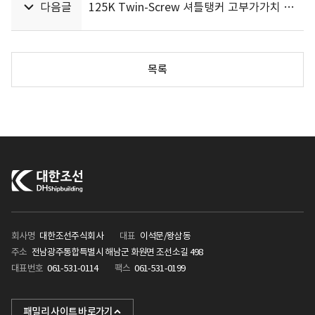
다음글
125K Twin-Screw 셔틀탱커 고부가가치 신선종 개발 완료
목록
회사명
대한조선주식회사
대표
이석문/왕삼동
주소
전남광주통합특별시 해남군 화원면 조선소길 498
대표번호
061-531-0114
팩스
061-531-0199
KHI
패밀리 사이트 바로가기