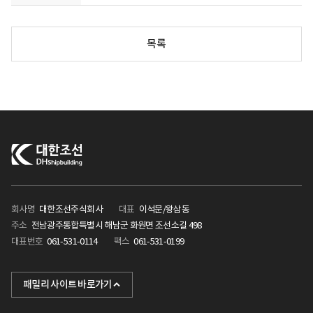
목록
회사명
대한조선주식회사
대표
이석문/왕삼동
주소
전남광주통합특별시 해남군 화원면 조선소길 498
대표번호
061-531-0114
팩스
061-531-0199
KHI
패밀리 사이트 바로가기
포스텍