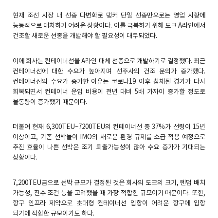
현재 조선 시장 내 선종 다변화로 탱커 단일 선종만으로는 영업 시황에
능동적으로 대처하기 어려운 상황이다. 이를 극복하기 위해 도크 A라인에서
건조할 새로운 선종을 개발해야 할 필요성이 대두되었다.
이에 회사는 컨테이너선을 A라인 대체 선종으로 개발하기로 결정했다. 최근
컨테이너선에 대한 수요가 높아지며 선주사의 건조 문의가 증가했다.
컨테이너선의 수요가 증가한 이유는 코로나19 이후 침체된 경기가 다시
회복되면서 컨테이너 운임 비용이 전년 대비 5배 가까이 증가할 정도로
물동량이 증가했기 때문이다.
더불어 현재 6,300TEU~7200TEU의 컨테이너선 중 37%가 선령이 15년
이상이고, 기존 선박들이 IMO의 새로운 환경 규제를 소급 적용 예정으로
추진 효율이 나쁜 선박은 조기 퇴출가능성이 많아 수요 증가가 기대되는
상황이다.
7,200TEU급으로 선박 규모가 결정된 것은 회사의 도크의 크기, 텐덤 배치
가능성, 진수 조건 등을 고려했을 때 가장 적합한 규모이기 때문이다. 또한,
항구 인프라 제약으로 초대형 컨테이너선 입항이 어려운 항구에 입항
되기에 적합한 규모이기도 하다.