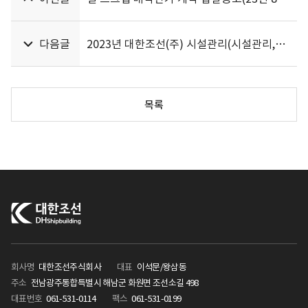
다음글
2023년 대한조선(주) 시설관리(시설관리,청소) 용역 계약 입찰공고문
목록
회사명
대한조선주식회사
대표
이석문/왕삼동
주소
전남광주통합특별시 해남군 화원면 조선소길 498
대표번호
061-531-0114
팩스
061-531-0199