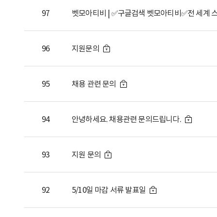
97
벳모아티비 | ✅구글검색 벳모아티비✅전 세계 스
96
지원문의
95
채용 관련 문의
94
안녕하세요. 채용관련 문의드립니다.
93
지원 문의
92
5/10일 마감 서류 발표일