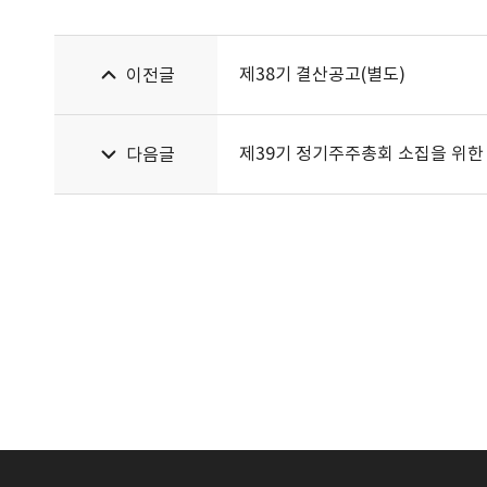
제38기 결산공고(별도)
이전글
제39기 정기주주총회 소집을 위한
다음글