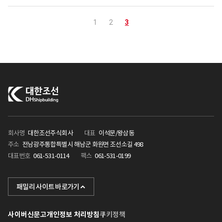
3
1
2
회사명
대한조선주식회사
대표
이석문/왕삼동
주소
전남광주통합특별시 해남군 화원면 조선소길 498
대표번호
061-531-0114
팩스
061-531-0199
KHI
패밀리 사이트 바로가기
포스텍
사이버신문고
개인정보 처리방침
쿠키정책
케이조선