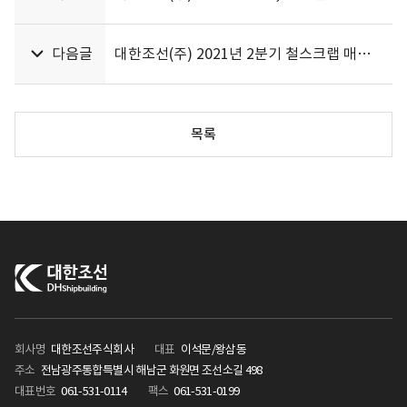
다음글
대한조선(주) 2021년 2분기 철스크랩 매각 단가 계약 입찰공고
목록
회사명
대한조선주식회사
대표
이석문/왕삼동
주소
전남광주통합특별시 해남군 화원면 조선소길 498
대표번호
061-531-0114
팩스
061-531-0199