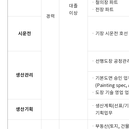
ㆍ철의장 파트
대졸
ㆍ전장 파트
이상
경력
시운전
ㆍ기장 시운전 호선
ㆍ선행도장 공정관리
생산관리
ㆍ기본도면 승인 업
(Painting spec, 
ㆍ도장 기술 영업 업무 (
ㆍ생산계획(선표/기
생산기획
기획업무
ㆍ부동산(토지, 건물