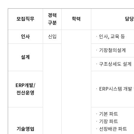
경력
모집직무
학력
담당
구분
인사
신입
ㆍ인사, 교육 등
ㆍ기장철의설계
설계
ㆍ구조상세도 설계
ERP개발/
ㆍERP시스템 개발 
전산운영
ㆍ기본 파트
ㆍ기장 파트
기술영업
ㆍ선장배관 파트