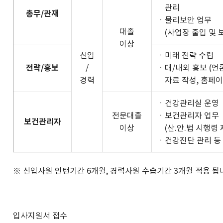
관리
총무/관재
ㆍ물리보안 업무
대졸
(사업장 출입 및 
이상
신입
ㆍ미래 전략 수립
전략/홍보
/
ㆍ대/내외 홍보 (언
경력
자료 작성, 홈페이
ㆍ건강관리실 운영
전문대졸
ㆍ보건관리자 업무
보건관리자
이상
(산.안.법 시행령 제
ㆍ건강진단 관리 등
※ 신입사원 인턴기간 6개월, 경력사원 수습기간 3개월 적용 됩
입사지원서 접수