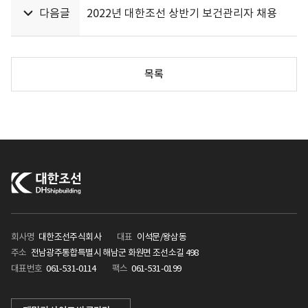
다음글
2022년 대한조선 상반기 보건관리자 채용
목록
회사명
대한조선주식회사
대표
이석문/왕삼동
주소
전남광주통합특별시 해남군 화원면 조선소길 498
대표번호
061-531-0114
팩스
061-531-0199
KHI